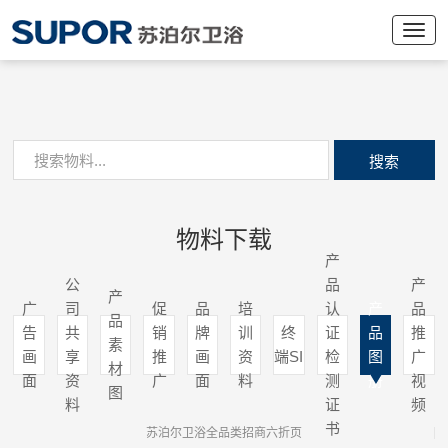
搜索
物料下载
产
公
品
产
产
广
司
促
品
培
认
产
品
品
告
共
销
牌
训
终
证
品
推
素
画
享
推
画
资
端SI
检
图
广
材
面
资
广
面
料
测
册
视
图
料
证
频
书
苏泊尔卫浴全品类招商六折页