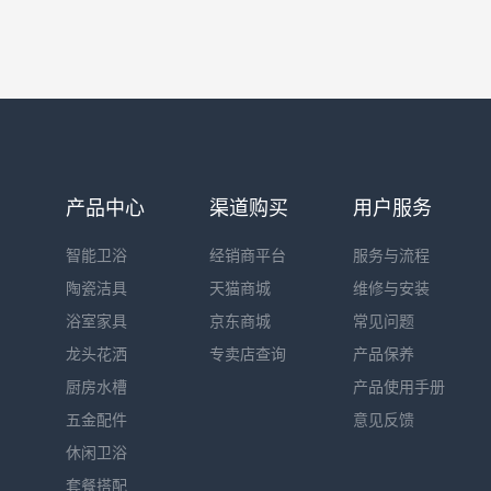
产品中心
渠道购买
用户服务
智能卫浴
经销商平台
服务与流程
陶瓷洁具
天猫商城
维修与安装
浴室家具
京东商城
常见问题
龙头花洒
专卖店查询
产品保养
厨房水槽
产品使用手册
五金配件
意见反馈
休闲卫浴
套餐搭配