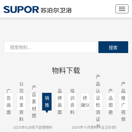
搜索
物料下载
产
公
品
产
产
广
司
促
品
培
认
产
品
品
告
共
销
牌
训
终
证
品
推
素
画
享
推
画
资
端SI
检
图
广
材
面
资
广
面
料
测
册
视
图
料
证
频
书
2025年618线下促销物料
2024年十月物料（全卫价到）