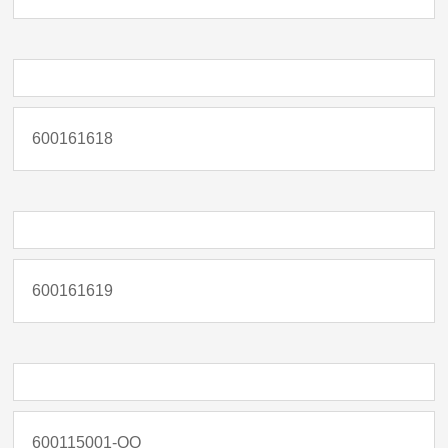
600161618
600161619
600115001-QQ