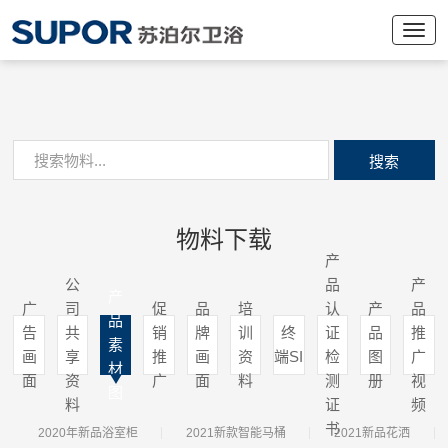
搜索
物料下载
产
公
品
产
产
广
司
促
品
培
认
产
品
品
告
共
销
牌
训
终
证
品
推
素
画
享
推
画
资
端SI
检
图
广
材
面
资
广
面
料
测
册
视
图
料
证
频
书
2020年新品浴室柜
2021新款智能马桶
2021新品花洒